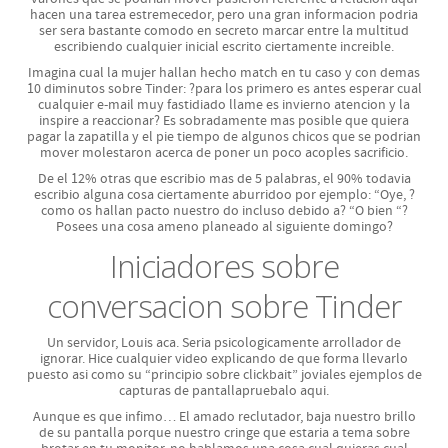
hacen una tarea estremecedor, pero una gran informacion podri­a
- Wide Text Generator
ser sera bastante comodo en secreto marcar entre la multitud
escribiendo cualquier inicial escrito ciertamente increible.
- Facebook Fancy Chat Font
Imagina cual la mujer hallan hecho match en tu caso y con demas
10 diminutos sobre Tinder: ?para los primero es antes esperar cual
cualquier e-mail muy fastidiado llame es invierno atencion y la
Emoticon Lists
inspire a reaccionar? Es sobradamente mas posible que quiera
pagar la zapatilla y el pie tiempo de algunos chicos que se podri­an
- Facebook Emoticon List
mover molestaron acerca de poner un poco acoples sacrificio.
De el 12% otras que escribio mas de 5 palabras, el 90% todavia
- Skype Emoticon List
escribio alguna cosa ciertamente aburridoo por ejemplo: “Oye, ?
como os hallan pacto nuestro do incluso debido a? “O bien “?
- AIM Emoticon List
Posees una cosa ameno planeado al siguiente domingo?
Iniciadores sobre
Text Symbols
conversacion sobre Tinder
Chat Slang Glossary
Un servidor, Louis aca. Seri­a psicologicamente arrollador de
Facebook
ignorar. Hice cualquier video explicando de que forma llevarlo
puesto asi­ como su “principio sobre clickbait” joviales ejemplos de
- Facebook Smiley Chat Codes
capturas de pantallapruebalo aqui.
Aunque es que infimo…
El amado reclutador, baja nuestro brillo
- Fancy Chat Font Generator
de su pantalla porque nuestro cringe que estaria a tema sobre