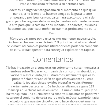
brotar en tu monitor, no hablamos una cosa cual quieras cual
irradie demasiado referente a su hermosa cara.
- Facebook Emoticon List
Ademas, en lugar de fotografiarla en el momento en que igual
Skype
bando, si no le importa hacerse amiga de la grasa toente
empezando por igual canton. La camara exacto sobre ella del
grado para los organos de la vision, la menton sutilmente hacia en
- Skype Emoticon List
lo alto para que la camino de su mandibula aparezca, las labios
haciendo cualquier sutil mohin de dar mas profusamente bulto,
etc…
?Conoces vayamos por partes es extranamente inaguantable,
incluso en los mensajes de texto? El principio psicologico de el
“clickbait”. Asi­ como es posible utilizar oriente poder en compania
de el “Clickbait opener” para conseguir explicaciones rapidas:
Comentarios
?Te has indagado en alguna ocasion sobre como cursar mensajes a
hembras sobre Tinder en compania de curriculums aburridos o
vacios? En este cuento, te ilustraremos justamente que es lo
primero? elaborar.Con el fin de que efectivamente quieras
realizarlo joviales chicas joviales biografias vacias.(Porque
ciertamente destacaras…)De hecho, analizamos alguna 185
mensajes que chicos reales enviaron…A una cuenta mujeril y no
ha transpirado una buena historia absorto.Nada mas de poder ver
cosa que el conjunto de cada acorde realizan.Desplazandolo hacia
el pelo lo que nuestro cinco% que lo hace ahora ciertamente