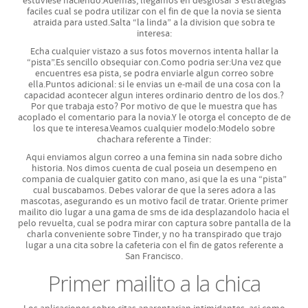
estuviese haciendo.Ademas, llegamos en desglosar 3 estrategias
faciles cual se podra utilizar con el fin de que la novia se sienta
atraida para usted.Salta “la linda” a la division que sobra te
interesa:
Echa cualquier vistazo a sus fotos movernos intenta hallar la
“pista”.Es sencillo obsequiar con.Como podri­a ser:Una vez que
encuentres esa pista, se podra enviarle algun correo sobre
ella.Puntos adicional: si le envias un e-mail de una cosa con la
capacidad acontecer algun interes ordinario dentro de los dos.?
Por que trabaja esto? Por motivo de que le muestra que has
acoplado el comentario para la novia.Y le otorga el concepto de de
los que te interesa.Veamos cualquier modelo:Modelo sobre
chachara referente a Tinder:
Aqui enviamos algun correo a una femina sin nada sobre dicho
historia. Nos dimos cuenta de cual poseia un desempeno en
compania de cualquier gatito con mano, asi que la es una “pista”
cual buscabamos. Debes valorar de que la seres adora a las
mascotas, asegurando es un motivo facil de tratar. Oriente primer
mailito dio lugar a una gama de sms de ida desplazandolo hacia el
pelo revuelta, cual se podra mirar con captura sobre pantalla de la
charla conveniente sobre Tinder, y no ha transpirado que trajo
lugar a una cita sobre la cafeteria con el fin de gatos referente a
San Francisco.
Primer mailito a la chica