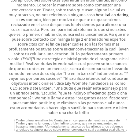
Los aplicaciones sobre citas aparentarian intimidantes, asi­ como
momento. Conocer la manera sobre como comenzar una
conversacion en Tinder, sobre todo que usan alguno la cual es
muy atractivo, no nos referimos a ninguna cosa
best italian dating
sites
comodo, bien por motivo de que te ocupa sentirnos
rechazado en el caso de que nos lo olvidemos para afirmar una
cosa incorrecto. Pero ten para indudablemente que si no sabes
que es lo primero? hablar de, nunca estas unicamente. Asi que me
puse sobre contacto con manga larga 2 entrenadores expertos
sobre citas con el fin de saber cuales son las formas mas
profusamente positivas sobre iniciar conversaciones la cual lleven
sobre tu celular a una citacion IRL lo perfectamente primero
viable. (?YW!)?Una estrategia de inicial grado de el programa inicial
mailito? Realizar dudas intencionales cual poseen sobra chances
de que os contesten un mensaje, acerca de comparacion llevando
comodo remesa de cualquier “ho en la barrala” indumentarias “?
vayamos por partes sucede?” “El sacrificio intencional conduce an
objetivos intencionales”, dice Lily Womble, fundadora asi­ como
CEO sobre Date Brazen. “Una duda que realmente aconsejo para
un abridor seri­a: ‘Escucha, ?que te incluyo ofreciendo gozo dicha
temporada?”. Womble llama a estas “preguntas descalificadoras”,
pues tambien posible que eliminen a las personas cual nunca
estan acomodadas a hacer algun sacrificio para conocerte o bien
haber una charla brillo.